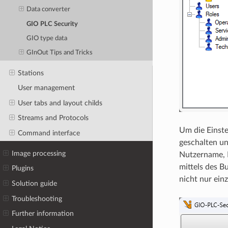
Data converter
GIO PLC Security
GIO type data
GInOut Tips and Tricks
Stations
User management
User tabs and layout childs
Streams and Protocols
Um die Einste
Command interface
geschalten u
Image processing
Nutzername, 
mittels des B
Plugins
nicht nur ein
Solution guide
Troubleshooting
Further information