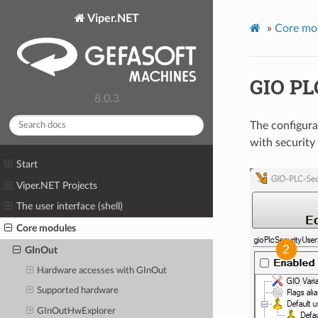
Viper.NET
»
Core mo
GIO PL
8.0.3
The configura
with security
Start
Viper.NET Projects
The user interface (shell)
Core modules
GInOut
Hardware accesses with GInOut
Supported hardware
GInOutHwExplorer